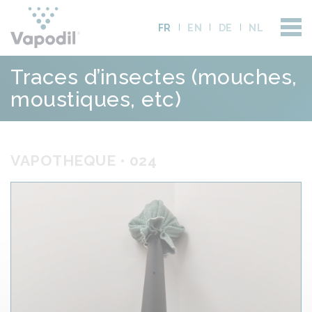
FR
EN
DE
NL
Traces d’insectes (mouches,
moustiques, etc)
VAPOTHEQUE • 024