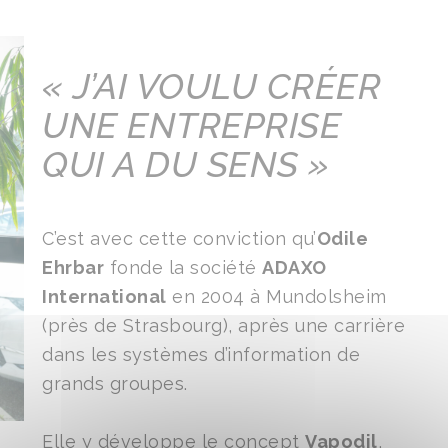
« J’AI VOULU CRÉER
UNE ENTREPRISE
QUI A DU SENS »
C’est avec cette conviction qu’
Odile
Ehrbar
fonde la société
ADAXO
International
en 2004 à Mundolsheim
(près de Strasbourg), après une carrière
dans les systèmes d’information de
grands groupes.
Elle y développe le concept
Vapodil
,