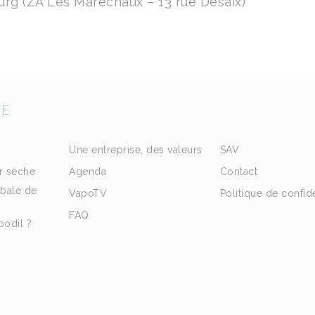
urg (ZA Les Maréchaux – 13 rue Desaix)
TE
Une entreprise, des valeurs
SAV
r sèche
Agenda
Contact
obale de
VapoTV
Politique de confide
FAQ
podil ?