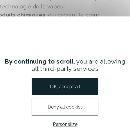
 technologie de la vapeur
oduits chimiques
, qui devient le cœur
e la technologie peut être mise au service de
 on nettoie très efficacement mais autrement,
sonnes et l’environnement. »
By continuing to scroll,
you are allowing
all third-party services
is deux décennies, elle sélectionne,
, innovants et durables, rassemblés sous
OK, accept all
ux domaines de la
Maison
et du
Bien-être
.
aque produit manufacturé et consommé a un
Deny all cookies
ion que je me suis donnée à travers mon
ont du bien, aux personnes comme à la planète,
Personalize