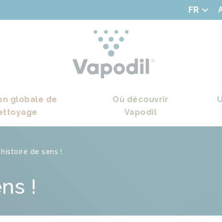
on globale de
Où découvrir
U
ettoyage
Vapodil
histoire de sens !
ns !