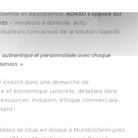
roximité et d’excellence,
ADAXO s’appuie sur
nts
– vendeurs à domicile, auto-
lisateurs convaincus de la solution Vapodil
, authentique et personnalisée avec chaque
 demain. »
O s’inscrit dans une démarche de
le et économique concrète, détaillée dans
ressources, inclusion, éthique commerciale,
asard !
’Adaxo se situe en Alsace à Mundolsheim près