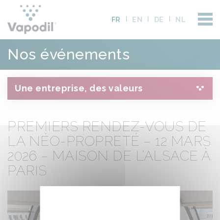
FR
EN
DE
NL
Nos événements
Une entreprise, des valeurs
PREMIERS RENDEZ-VOUS DE
LA NÉO-PROPRETÉ – 12 MARS
2026 – MAISON DE L’ALSACE À
PARIS