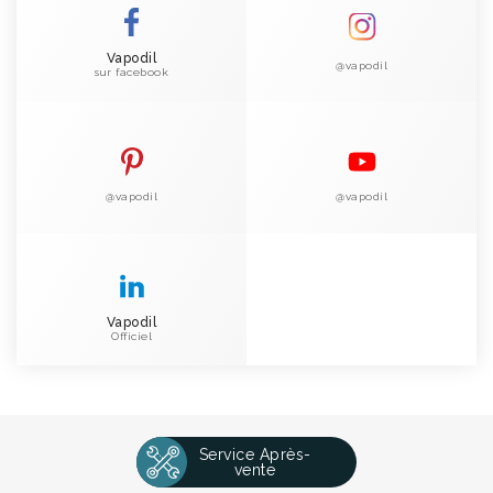
Vapodil
@vapodil
sur facebook
@vapodil
@vapodil
Vapodil
Officiel
Service Après-
vente