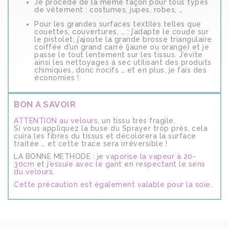
Je procède de la même façon pour tous types
de vêtement : costumes, jupes, robes, …
Pour les grandes surfaces textiles telles que
couettes, couvertures, … : j’adapte le coude sur
le pistolet, j’ajoute la grande brosse triangulaire
coiffée d’un grand carré (jaune ou orange) et je
passe le tout lentement sur les tissus. J’évite
ainsi les nettoyages à sec utilisant des produits
chimiques, donc nocifs … et en plus, je fais des
économies !
BON A SAVOIR
ATTENTION au velours
, un tissu très fragile.
Si vous appliquez la buse du Sprayer trop près, cela
cuira les fibres du tissus et décolorera la surface
traitée … et cette trace sera irréversible !
LA BONNE METHODE : je
vaporise la vapeur à 20-
30cm
et j’
essuie avec le gant
en
respectant le sens
du velours.
Cette précaution est également valable pour la soie.