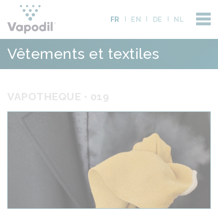
FR
EN
DE
NL
Vêtements et textiles
VAPOTHEQUE • 019