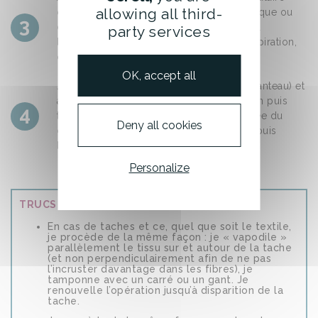
allowing all third-
coiffée d'un carré (fixé à l'aide d'un élastique ou
3
d'un velcro), je passe la brosse sur le col
party services
lentement 3 fois : sébum, traces de transpiration,
odeurs disparaissent.
OK, accept all
Je suspends le manteau (sur un porte-manteau) et
à une hauteur me facilitant la manipulation puis
4
toujours avec la brosse triangulaire coiffée du
Deny all cookies
carré, je "vapodile" lentement l'extérieur puis
l'intérieur
Personalize
TRUCS & ASTUCES
En cas de taches et ce, quel que soit le textile,
je procède de la même façon : je « vapodile »
parallèlement le tissu sur et autour de la tache
(et non perpendiculairement afin de ne pas
l’incruster davantage dans les fibres), je
tamponne avec un carré ou un gant. Je
renouvelle l’opération jusqu’à disparition de la
tache.