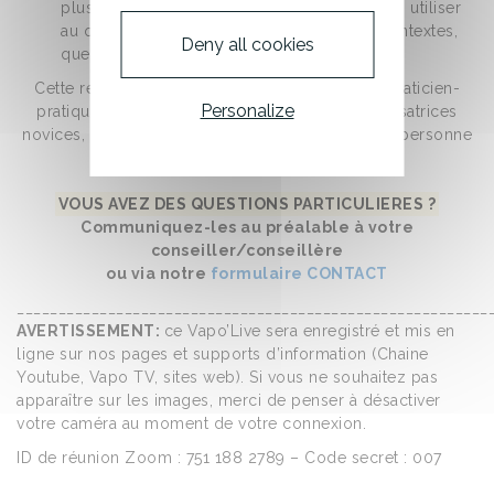
plus rapidement ? Quelles microfibres (MFV) utiliser
au quotidien (sans mon NVS), dans quels contextes,
Deny all cookies
quelles pièces, quels usages ?
Cette rencontre virtuelle mais néanmoins très praticien-
Personalize
pratique- est ouverte à tous les utilisateurs/utilisatrices
novices, occasionnels, confirmés ainsi qu’à toute personne
intéressée par la solution Vapodil !
VOUS AVEZ DES QUESTIONS PARTICULIERES ?
Communiquez-les au préalable à votre
conseiller/conseillère
ou via notre
formulaire CONTACT
_________________________________________________________
AVERTISSEMENT:
ce Vapo’Live sera enregistré et mis en
ligne sur nos pages et supports d’information (Chaine
Youtube, Vapo TV, sites web). Si vous ne souhaitez pas
apparaître sur les images, merci de penser à désactiver
votre caméra au moment de votre connexion.
ID de réunion Zoom : 751 188 2789 – Code secret : 007