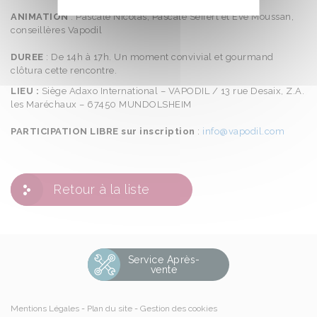
ANIMATION
: Pascale Nicolas, Pascale Seifert et Eve Moussan,
conseillères Vapodil
DUREE
: De 14h à 17h. Un moment convivial et gourmand
clôtura cette rencontre.
LIEU :
Siège Adaxo International – VAPODIL / 13 rue Desaix, Z.A.
les Maréchaux – 67450 MUNDOLSHEIM
PARTICIPATION LIBRE sur inscription
:
info@vapodil.com
Retour à la liste
Service Après-
vente
Mentions Légales
Plan du site
Gestion des cookies