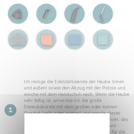
Ich reinige die Edelstahlwände der Haube (innen
und außen) sowie den Abzug mit der Pistole und
wische mit dem Handschuh nach. Wenn die Haube
sehr fettig ist, umwickle ich die große
1
Dreiecksbürste mit dem großen oder kleinen
Quadrat (gelb oder orange) und wende dieses
direkt auf der Haube an, um das Fett zu lösen, das
dann vom Quadrat aufgenommen wird. Zum
Schluss wische ich mit dem Crystal (blau) für die