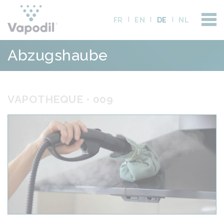
FR
EN
DE
NL
Abzugshaube
VAPOTHEQUE • 009